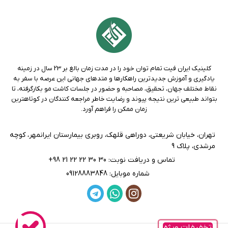
کلینیک ايران فيت تمام توان خود را در مدت زمان بالغ بر 23 سال در زمينه
يادگيری و آموزش جديدترين راهکارها و متدهاي جهانی اين عرصه با سفر به
نقاط مختلف جهان، تحقيق، مصاحبه و حضور در جلسات کاشت مو بکارگرفته، تا
بتواند طبيعی ترين نتيجه پيوند و رضايت خاطر مراجعه کنندگان در کوتاهترين
زمان ممکن را فراهم آورد.
تهران، خيابان شريعتی، دوراهی قلهك، روبری بيمارستان ايرانمهر، كوچه
مرشدی، پلاك 9
تماس و دریافت نوبت: 30 30 22 22 21 98+
شماره موبایل: 09128883848
تخفیفات ویژه