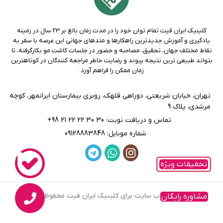
کلینیک ايران فيت تمام توان خود را در مدت زمان بالغ بر 23 سال در زمينه
يادگيری و آموزش جديدترين راهکارها و متدهاي جهانی اين عرصه با سفر به
نقاط مختلف جهان، تحقيق، مصاحبه و حضور در جلسات کاشت مو بکارگرفته، تا
بتواند طبيعی ترين نتيجه پيوند و رضايت خاطر مراجعه کنندگان در کوتاهترين
زمان ممکن را فراهم آورد.
تهران، خيابان شريعتی، دوراهی قلهك، روبری بيمارستان ايرانمهر، كوچه
مرشدی، پلاك 9
تماس و دریافت نوبت: 30 30 22 22 21 98+
شماره موبایل: 09128883848
تخفیفات ویژه
کلیه حقوق وب سایت برای کلینیک ایران فیت محفوظ است.
مشاوره رایگان