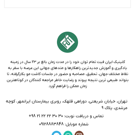
کلینیک ايران فيت تمام توان خود را در مدت زمان بالغ بر 23 سال در زمينه
يادگيری و آموزش جديدترين راهکارها و متدهاي جهانی اين عرصه با سفر به
نقاط مختلف جهان، تحقيق، مصاحبه و حضور در جلسات کاشت مو بکارگرفته، تا
بتواند طبيعی ترين نتيجه پيوند و رضايت خاطر مراجعه کنندگان در کوتاهترين
زمان ممکن را فراهم آورد.
تهران، خيابان شريعتی، دوراهی قلهك، روبری بيمارستان ايرانمهر، كوچه
مرشدی، پلاك 9
تماس و دریافت نوبت: 30 30 22 22 21 98+
شماره موبایل: 09128883848