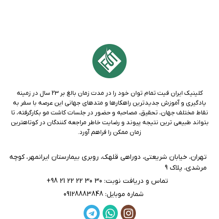
کلینیک ايران فيت تمام توان خود را در مدت زمان بالغ بر 23 سال در زمينه
يادگيری و آموزش جديدترين راهکارها و متدهاي جهانی اين عرصه با سفر به
نقاط مختلف جهان، تحقيق، مصاحبه و حضور در جلسات کاشت مو بکارگرفته، تا
بتواند طبيعی ترين نتيجه پيوند و رضايت خاطر مراجعه کنندگان در کوتاهترين
زمان ممکن را فراهم آورد.
تهران، خيابان شريعتی، دوراهی قلهك، روبری بيمارستان ايرانمهر، كوچه
مرشدی، پلاك 9
تماس و دریافت نوبت: 30 30 22 22 21 98+
شماره موبایل: 09128883848